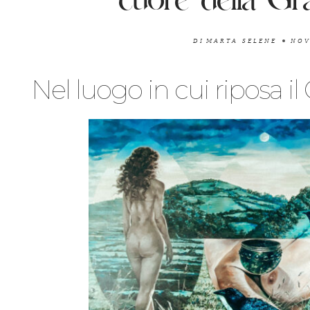
cuore della G
DI
MARTA SELENE
NOV
Nel luogo in cui riposa i