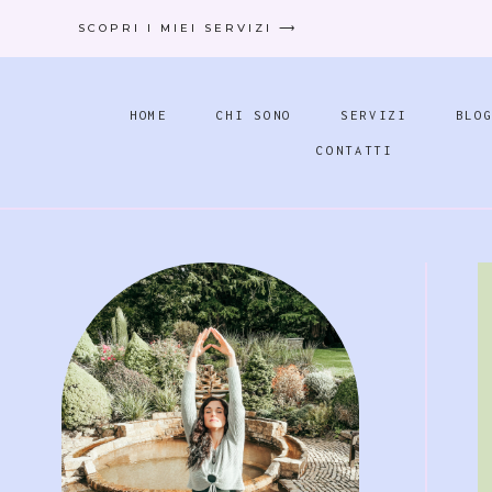
Salta
SCOPRI I MIEI SERVIZI ⟶
al
contenuto
HOME
CHI SONO
SERVIZI
BLO
CONTATTI