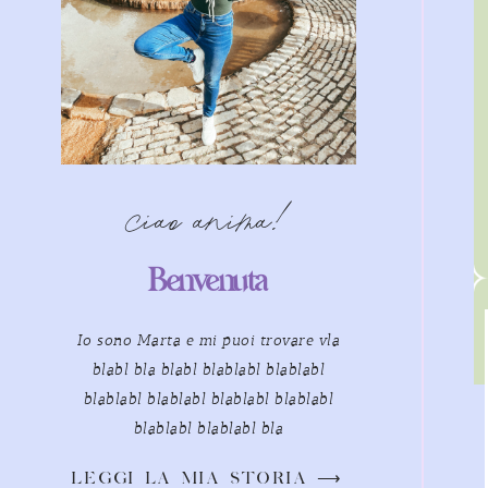
ciao anima!
Benvenuta
Io sono Marta e mi puoi trovare vla
blabl bla blabl blablabl blablabl
blablabl blablabl blablabl blablabl
blablabl blablabl bla
LEGGI LA MIA STORIA ⟶