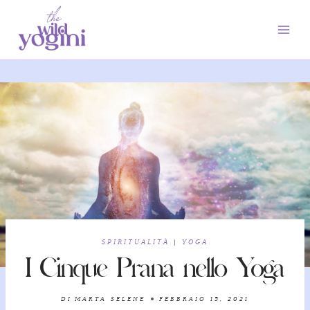
Salta
al
contenuto
SPIRITUALITÀ
|
YOGA
I Cinque Prana nello Yoga
DI
MARTA SELENE
FEBBRAIO 15, 2021